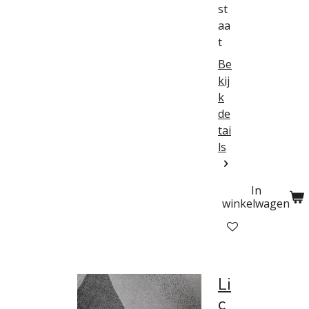
st
aa
t
Be
kij
k
de
tai
ls
In
winkelwagen
Li
c