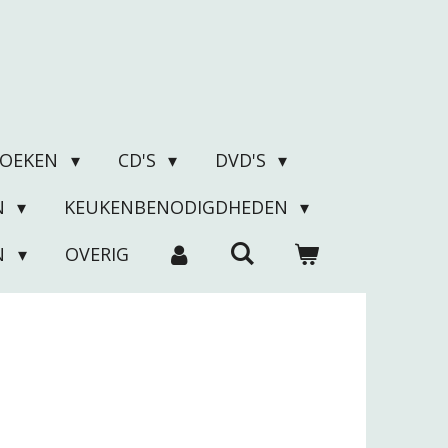
BOEKEN
CD'S
DVD'S
N
KEUKENBENODIGDHEDEN
N
OVERIG