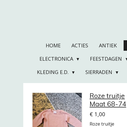
Ga
direct
naar
de
hoofdinhoud
HOME
ACTIES
ANTIEK
ELECTRONICA
FEESTDAGEN
KLEDING E.D.
SIERRADEN
Roze truitje
Maat 68-74
€ 1,00
Roze truitje