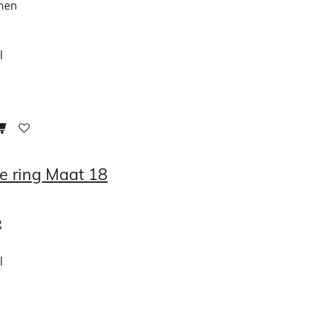
nnen
l
ge ring Maat 18
g
l