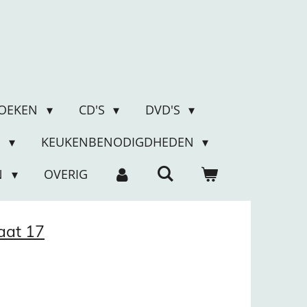
OEKEN
CD'S
DVD'S
N
KEUKENBENODIGDHEDEN
N
OVERIG
aat 17