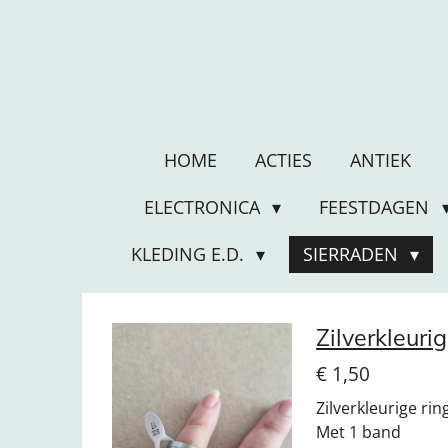
Ga
direct
naar
de
hoofdinhoud
HOME
ACTIES
ANTIEK
ELECTRONICA
FEESTDAGEN
KLEDING E.D.
SIERRADEN
Zilverkleur
€ 1,50
Zilverkleurige rin
Met 1 band