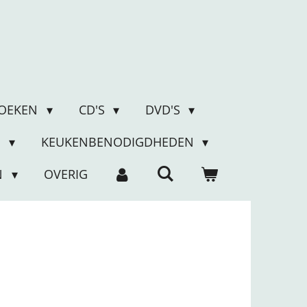
OEKEN
CD'S
DVD'S
N
KEUKENBENODIGDHEDEN
N
OVERIG