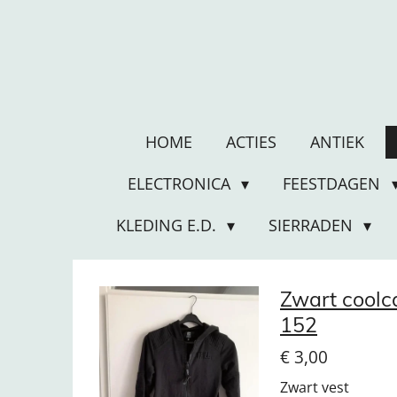
Ga
direct
naar
de
hoofdinhoud
HOME
ACTIES
ANTIEK
ELECTRONICA
FEESTDAGEN
KLEDING E.D.
SIERRADEN
Zwart coolc
152
€ 3,00
Zwart vest