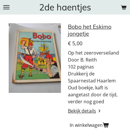
2de haentjes
Ga
direct
naar
Bobo het Eskimo
de
jongetje
hoofdinhoud
€ 5,00
Op het zeeroverseiland
Door B. Reith
102 paginas
Drukkerij de
Spaarnestad Haarlem
Oud boekje, kaft is
aangetast door de tijd,
verder nog goed
Bekijk details
In winkelwagen