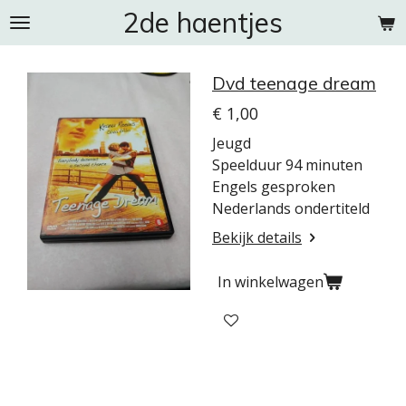
2de haentjes
Ga
direct
naar
Dvd teenage dream
de
hoofdinhoud
€ 1,00
Jeugd
Speelduur 94 minuten
Engels gesproken
Nederlands ondertiteld
Bekijk details
In winkelwagen