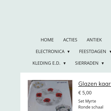
Ga
direct
naar
de
hoofdinhoud
HOME
ACTIES
ANTIEK
ELECTRONICA
FEESTDAGEN
KLEDING E.D.
SIERRADEN
Glazen kaar
€ 5,00
Set Myrte
Ronde schaal