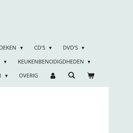
OEKEN
CD'S
DVD'S
N
KEUKENBENODIGDHEDEN
N
OVERIG