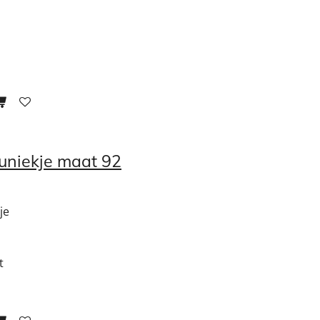
tuniekje maat 92
je
t