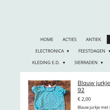
Ga
direct
naar
de
hoofdinhoud
HOME
ACTIES
ANTIEK
ELECTRONICA
FEESTDAGEN
KLEDING E.D.
SIERRADEN
Blauw jurkj
92
€ 2,00
Blauw jurkje met 