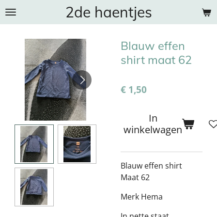
2de haentjes
Ga
direct
naar
Blauw effen
de
hoofdinhoud
shirt maat 62
€ 1,50
In
winkelwagen
Blauw effen shirt
Maat 62
Merk Hema
In nette staat