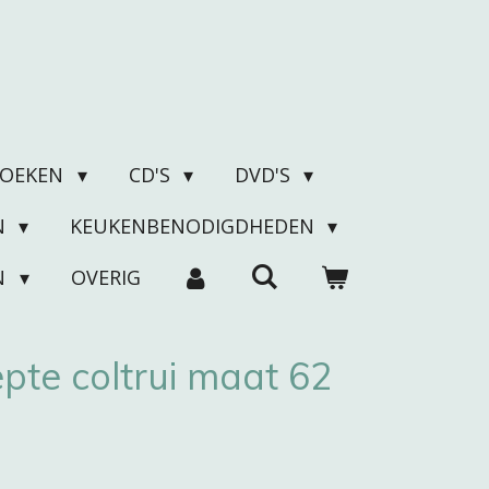
BOEKEN
CD'S
DVD'S
N
KEUKENBENODIGDHEDEN
N
OVERIG
epte coltrui maat 62