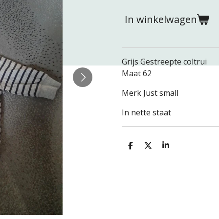
In winkelwagen
Grijs Gestreepte coltrui
Maat 62
Merk Just small
In nette staat
D
D
S
e
e
h
l
e
a
e
l
r
n
e