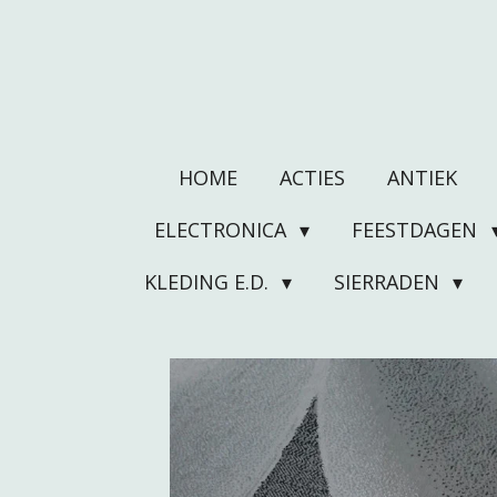
Ga
direct
naar
de
hoofdinhoud
HOME
ACTIES
ANTIEK
ELECTRONICA
FEESTDAGEN
KLEDING E.D.
SIERRADEN