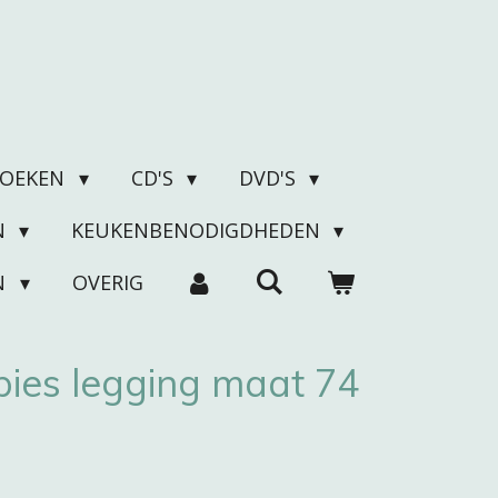
BOEKEN
CD'S
DVD'S
N
KEUKENBENODIGDHEDEN
N
OVERIG
ies legging maat 74