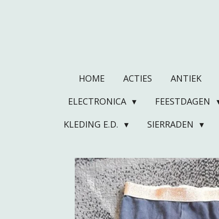
Ga
direct
naar
de
hoofdinhoud
HOME
ACTIES
ANTIEK
ELECTRONICA
FEESTDAGEN
KLEDING E.D.
SIERRADEN