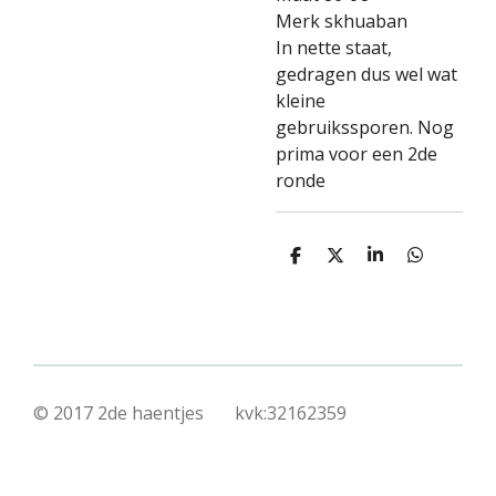
Merk skhuaban
In nette staat,
gedragen dus wel wat
kleine
gebruikssporen. Nog
prima voor een 2de
ronde
D
D
S
D
e
e
h
e
l
e
a
l
e
l
r
e
n
e
n
© 2017 2de haentjes kvk:32162359