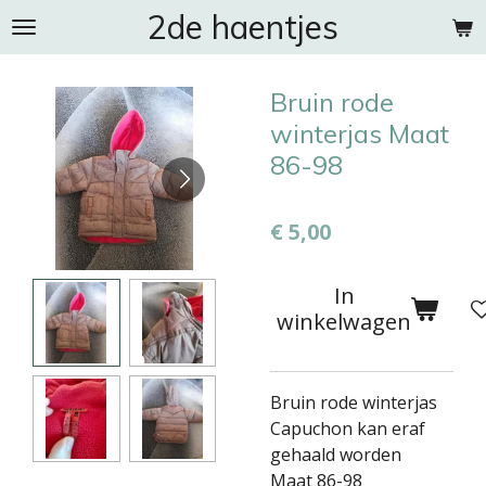
2de haentjes
Ga
direct
naar
Bruin rode
de
hoofdinhoud
winterjas Maat
86-98
€ 5,00
In
winkelwagen
Bruin rode winterjas
Capuchon kan eraf
gehaald worden
Maat 86-98