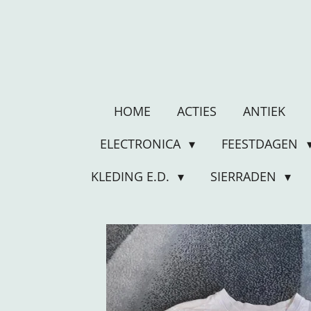
Ga
direct
naar
de
hoofdinhoud
HOME
ACTIES
ANTIEK
ELECTRONICA
FEESTDAGEN
KLEDING E.D.
SIERRADEN