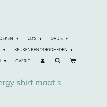
OEKEN
CD'S
DVD'S
N
KEUKENBENODIGDHEDEN
N
OVERIG
ergy shirt maat s