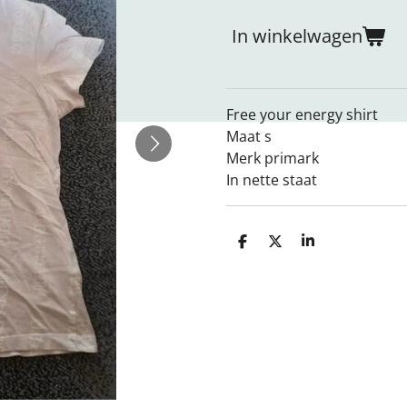
In winkelwagen
Free your energy shirt
Maat s
Merk primark
In nette staat
D
D
S
e
e
h
l
e
a
e
l
r
n
e