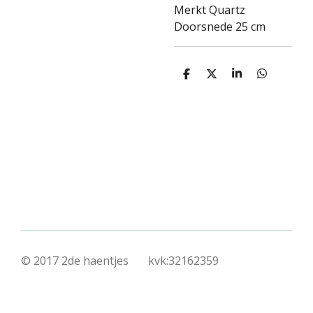
Merkt Quartz
Doorsnede 25 cm
D
D
S
D
e
e
h
e
l
e
a
l
e
l
r
e
n
e
n
© 2017 2de haentjes kvk:32162359