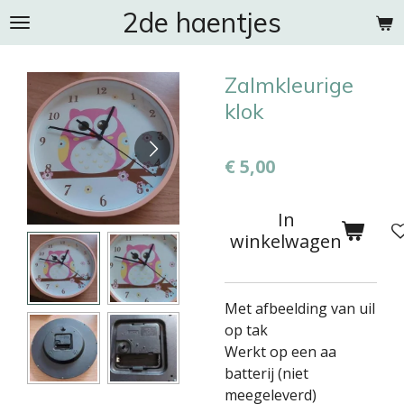
2de haentjes
Ga
direct
naar
Zalmkleurige
de
hoofdinhoud
klok
€ 5,00
In
winkelwagen
Met afbeelding van uil
op tak
Werkt op een aa
batterij (niet
meegeleverd)