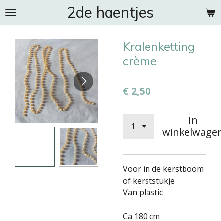
2de haentjes
Ga
direct
naar
Kralenketting
de
hoofdinhoud
crème
€ 2,50
In
winkelwage
Voor in de kerstboom
of kerststukje
Van plastic
Ca 180 cm