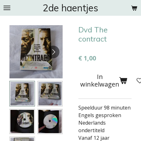
2de haentjes
Ga
direct
naar
Dvd The
de
hoofdinhoud
contract
€ 1,00
In
winkelwagen
Speelduur 98 minuten
Engels gesproken
Nederlands
ondertiteld
Vanaf 12 jaar