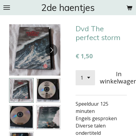
2de haentjes
Ga
direct
naar
Dvd The
de
hoofdinhoud
perfect storm
€ 1,50
In
winkelwage
Speelduur 125
minuten
Engels gesproken
Diverse talen
ondertiteld