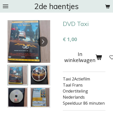
2de haentjes
Ga
direct
naar
DVD Taxi
de
hoofdinhoud
€ 1,00
In
winkelwagen
Taxi 2Actiefilm
Taal Frans
Ondertiteling
Nederlands
Speelduur 86 minuten