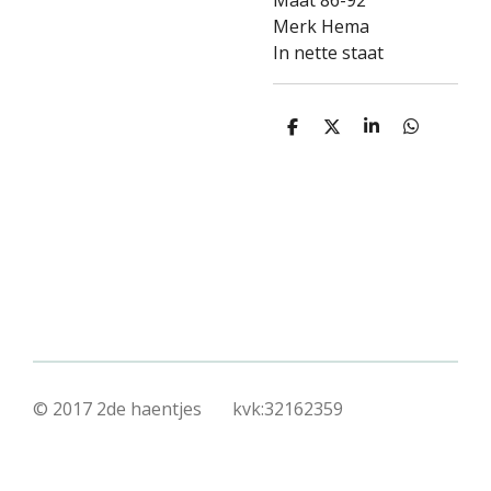
Maat 86-92
Merk Hema
In nette staat
D
D
S
D
e
e
h
e
l
e
a
l
e
l
r
e
n
e
n
© 2017 2de haentjes kvk:32162359