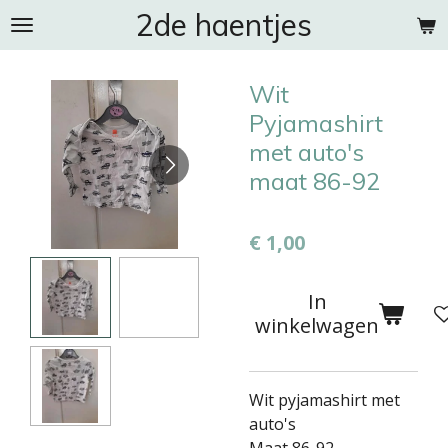
2de haentjes
Ga
direct
naar
Wit
de
hoofdinhoud
Pyjamashirt
met auto's
maat 86-92
€ 1,00
In
winkelwagen
Wit pyjamashirt met
auto's