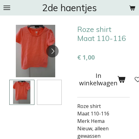
2de haentjes
Ga
direct
naar
Roze shirt
de
hoofdinhoud
Maat 110-116
€ 1,00
In
winkelwagen
Roze shirt
Maat 110-116
Merk Hema
Nieuw, alleen
gewassen