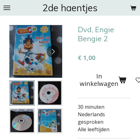
2de haentjes
Ga
direct
naar
Dvd, Engie
de
hoofdinhoud
Bengie 2
€ 1,00
In
winkelwagen
30 minuten
Nederlands
gesproken
Alle leeftijden