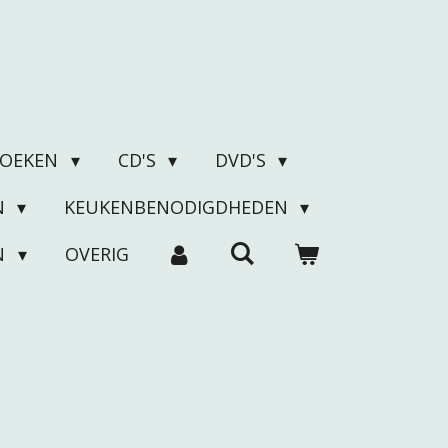
BOEKEN
CD'S
DVD'S
N
KEUKENBENODIGDHEDEN
N
OVERIG