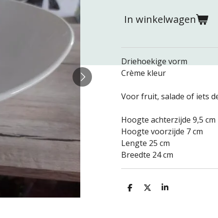
In winkelwagen
Driehoekige vorm
Crème kleur
Voor fruit, salade of iets d
Hoogte achterzijde 9,5 cm
Hoogte voorzijde 7 cm
Lengte 25 cm
Breedte 24 cm
D
D
S
e
e
h
l
e
a
e
l
r