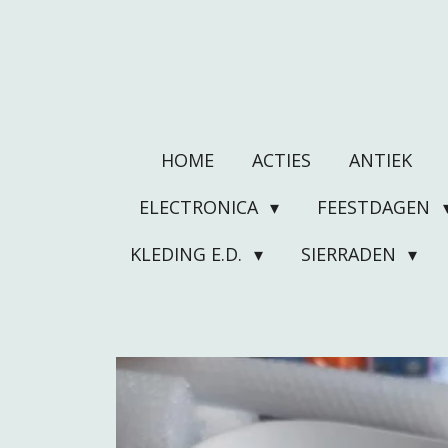
Ga
direct
naar
de
hoofdinhoud
HOME
ACTIES
ANTIEK
ELECTRONICA
FEESTDAGEN
KLEDING E.D.
SIERRADEN