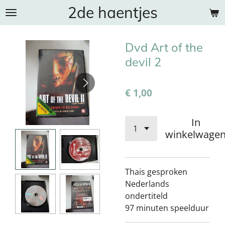
2de haentjes
Ga
direct
naar
Dvd Art of the
de
hoofdinhoud
devil 2
€ 1,00
In
winkelwage
Thais gesproken
Nederlands
ondertiteld
97 minuten speelduur