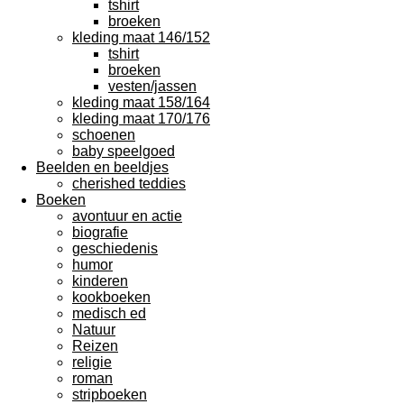
tshirt
broeken
kleding maat 146/152
tshirt
broeken
vesten/jassen
kleding maat 158/164
kleding maat 170/176
schoenen
baby speelgoed
Beelden en beeldjes
cherished teddies
Boeken
avontuur en actie
biografie
geschiedenis
humor
kinderen
kookboeken
medisch ed
Natuur
Reizen
religie
roman
stripboeken