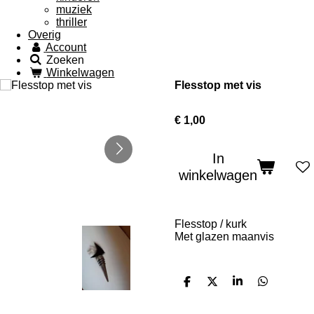
muziek
thriller
Overig
Account
Zoeken
Winkelwagen
Flesstop met vis
€ 1,00
In
winkelwagen
Flesstop / kurk
Met glazen maanvis
D
D
S
D
e
e
h
e
l
e
a
l