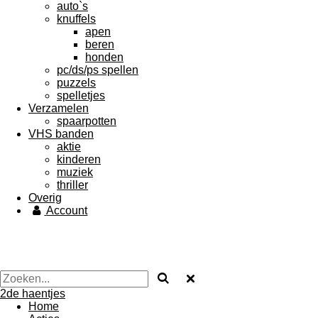
auto`s
knuffels
apen
beren
honden
pc/ds/ps spellen
puzzels
spelletjes
Verzamelen
spaarpotten
VHS banden
aktie
kinderen
muziek
thriller
Overig
Account
2de haentjes
Home