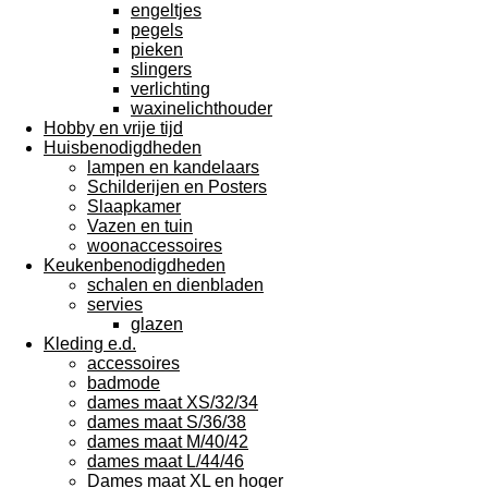
engeltjes
pegels
pieken
slingers
verlichting
waxinelichthouder
Hobby en vrije tijd
Huisbenodigdheden
lampen en kandelaars
Schilderijen en Posters
Slaapkamer
Vazen en tuin
woonaccessoires
Keukenbenodigdheden
schalen en dienbladen
servies
glazen
Kleding e.d.
accessoires
badmode
dames maat XS/32/34
dames maat S/36/38
dames maat M/40/42
dames maat L/44/46
Dames maat XL en hoger