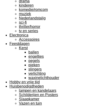
drama
kinderen
komedie/romcom
muziek
Nederlandstalig
sci-fi
thriller/horror
tv en series
Electronica
Accessoires
Feestdagen
Kerst
ballen
engeltjes
pegels
pieken
slingers
verlichting
waxinelichthouder
Hobby en vrije tijd
Huisbenodigdheden
lampen en kandelaars
Schilderijen en Posters
Slaapkamer
Vazen en tuin