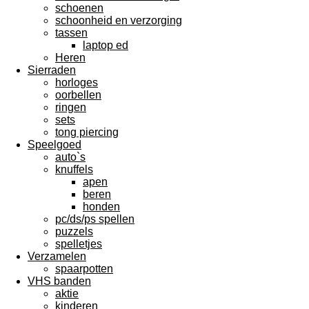
schoenen
schoonheid en verzorging
tassen
laptop ed
Heren
Sierraden
horloges
oorbellen
ringen
sets
tong piercing
Speelgoed
auto`s
knuffels
apen
beren
honden
pc/ds/ps spellen
puzzels
spelletjes
Verzamelen
spaarpotten
VHS banden
aktie
kinderen