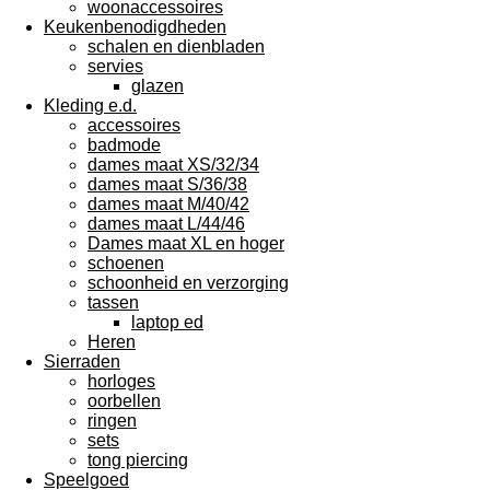
woonaccessoires
Keukenbenodigdheden
schalen en dienbladen
servies
glazen
Kleding e.d.
accessoires
badmode
dames maat XS/32/34
dames maat S/36/38
dames maat M/40/42
dames maat L/44/46
Dames maat XL en hoger
schoenen
schoonheid en verzorging
tassen
laptop ed
Heren
Sierraden
horloges
oorbellen
ringen
sets
tong piercing
Speelgoed