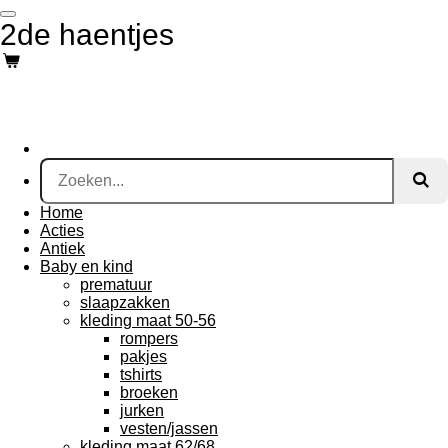
Ga
2de haentjes
direct
naar
de
hoofdinhoud
Home
Acties
Antiek
Baby en kind
prematuur
slaapzakken
kleding maat 50-56
rompers
pakjes
tshirts
broeken
jurken
vesten/jassen
kleding maat 62/68