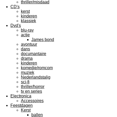
thriller/misdaad
CD's
kerst
kinderen
klassiek
Dvd's
blu-ray
actie
James bond
avontuur
dans
documantaire
drama
kinderen
komedie/romcom
muziek
Nederlandstalig
sci-fi
thriller/horror
tv en series
Electronica
Accessoires
Feestdagen
Kerst
ballen