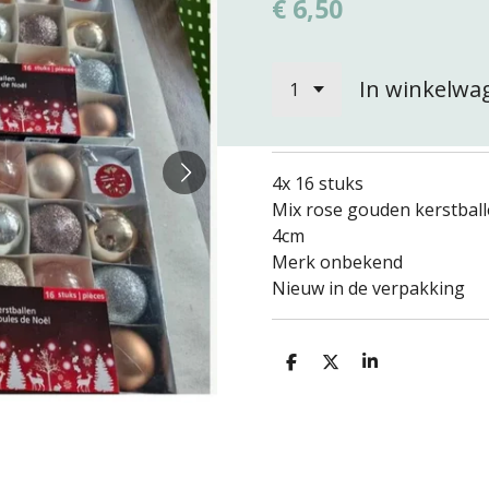
€ 6,50
In winkelwa
4x 16 stuks
Mix rose gouden kerstbal
4cm
Merk onbekend
Nieuw in de verpakking
D
D
S
e
e
h
l
e
a
e
l
r
n
e