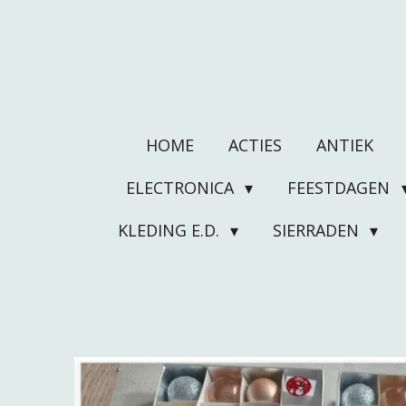
Ga
direct
naar
de
hoofdinhoud
HOME
ACTIES
ANTIEK
ELECTRONICA
FEESTDAGEN
KLEDING E.D.
SIERRADEN