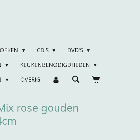
BOEKEN
CD'S
DVD'S
N
KEUKENBENODIGDHEDEN
N
OVERIG
 Mix rose gouden
 4cm