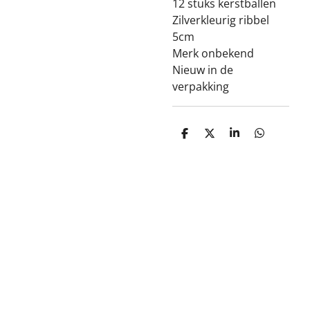
12 stuks kerstballen
Zilverkleurig ribbel
5cm
Merk onbekend
Nieuw in de
verpakking
D
D
S
D
e
e
h
e
l
e
a
l
e
l
r
e
n
e
n