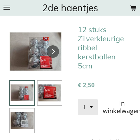
2de haentjes
Ga
direct
naar
12 stuks
de
hoofdinhoud
Zilverkleurige
ribbel
kerstballen
5cm
€ 2,50
In
winkelwage