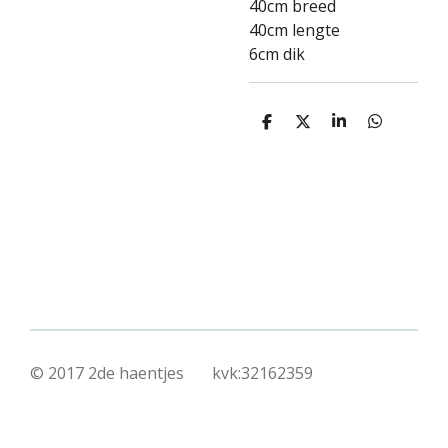
40cm breed
40cm lengte
6cm dik
D
D
S
D
e
e
h
e
l
e
a
l
e
l
r
e
n
e
n
© 2017 2de haentjes kvk:32162359