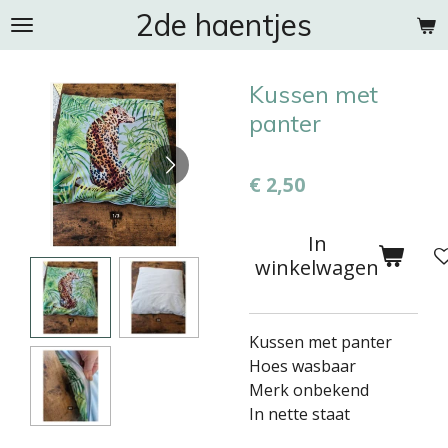
2de haentjes
Ga
direct
naar
Kussen met
de
hoofdinhoud
panter
€ 2,50
In
winkelwagen
Kussen met panter
Hoes wasbaar
Merk onbekend
In nette staat