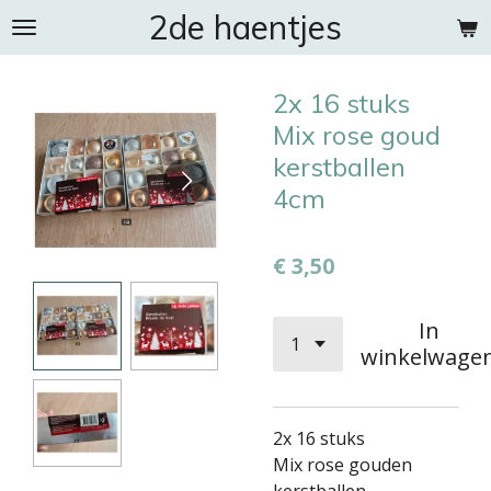
2de haentjes
Ga
direct
naar
2x 16 stuks
de
hoofdinhoud
Mix rose goud
kerstballen
4cm
€ 3,50
In
winkelwage
2x 16 stuks
Mix rose gouden