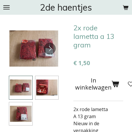
2de haentjes
Ga
direct
naar
2x rode
de
hoofdinhoud
lametta a 13
gram
€ 1,50
In
winkelwagen
2x rode lametta
A 13 gram
Nieuw in de
verpakking