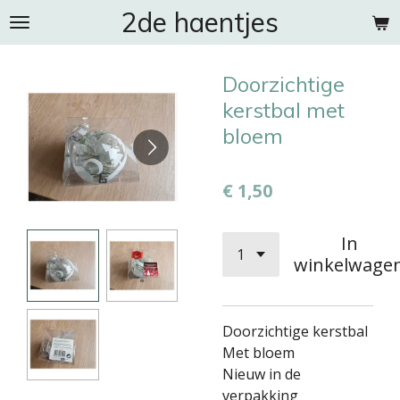
2de haentjes
Ga
direct
naar
Doorzichtige
de
hoofdinhoud
kerstbal met
bloem
€ 1,50
In
winkelwage
Doorzichtige kerstbal
Met bloem
Nieuw in de
verpakking