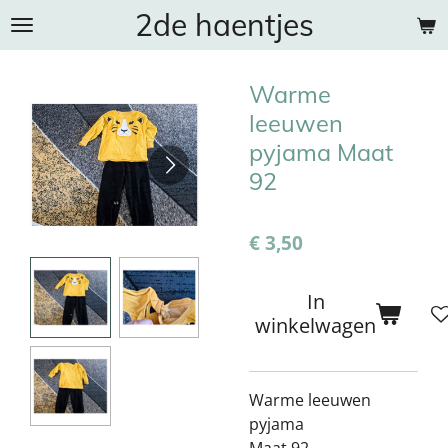
2de haentjes
Ga
direct
naar
Warme
de
hoofdinhoud
leeuwen
pyjama Maat
92
€ 3,50
In
winkelwagen
Warme leeuwen
pyjama