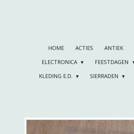
Ga
direct
naar
de
hoofdinhoud
HOME
ACTIES
ANTIEK
ELECTRONICA
FEESTDAGEN
KLEDING E.D.
SIERRADEN