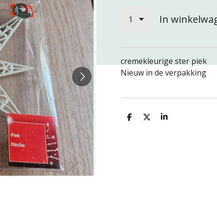
In winkelwa
cremekleurige ster piek
Nieuw in de verpakking
D
D
S
e
e
h
l
e
a
e
l
r
n
e