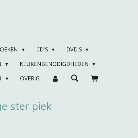
BOEKEN
CD'S
DVD'S
N
KEUKENBENODIGDHEDEN
N
OVERIG
e ster piek