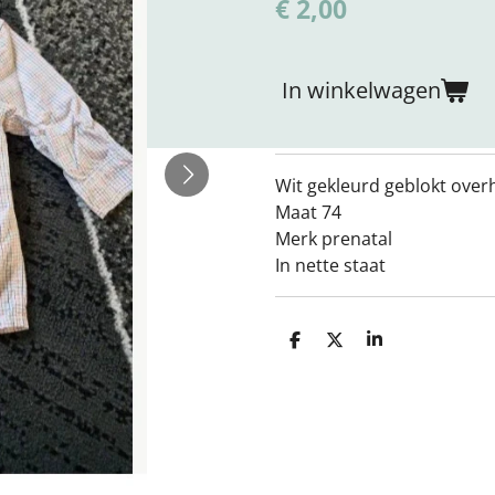
€ 2,00
In winkelwagen
Wit gekleurd geblokt ove
Maat 74
Merk prenatal
In nette staat
D
D
S
e
e
h
l
e
a
e
l
r
n
e