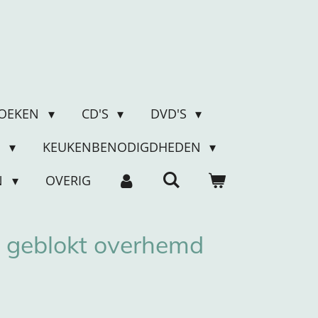
OEKEN
CD'S
DVD'S
N
KEUKENBENODIGDHEDEN
N
OVERIG
d geblokt overhemd