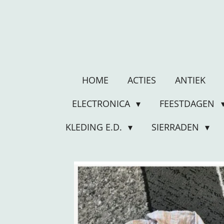
Ga
direct
naar
de
hoofdinhoud
HOME
ACTIES
ANTIEK
ELECTRONICA
FEESTDAGEN
KLEDING E.D.
SIERRADEN