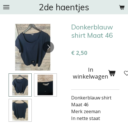
2de haentjes
Ga
direct
naar
Donkerblauw
de
hoofdinhoud
shirt Maat 46
€ 2,50
In
winkelwagen
Donkerblauw shirt
Maat 46
Merk zeeman
In nette staat