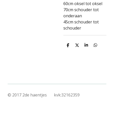
60cm oksel tot oksel
70cm schouder tot
onderaan
45cm schouder tot
schouder
D
D
S
D
e
e
h
e
l
e
a
l
e
l
r
e
n
e
n
© 2017 2de haentjes kvk:32162359