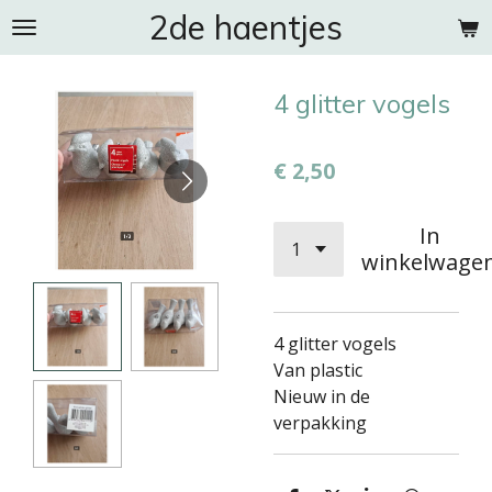
2de haentjes
Ga
direct
naar
4 glitter vogels
de
hoofdinhoud
€ 2,50
In
winkelwage
4 glitter vogels
Van plastic
Nieuw in de
verpakking