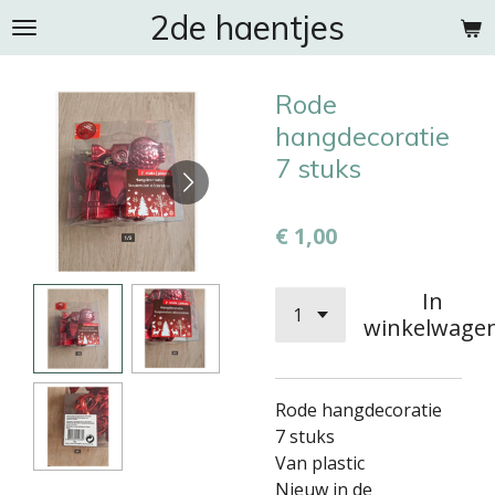
2de haentjes
Ga
direct
naar
Rode
de
hoofdinhoud
hangdecoratie
7 stuks
€ 1,00
In
winkelwage
Rode hangdecoratie
7 stuks
Van plastic
Nieuw in de