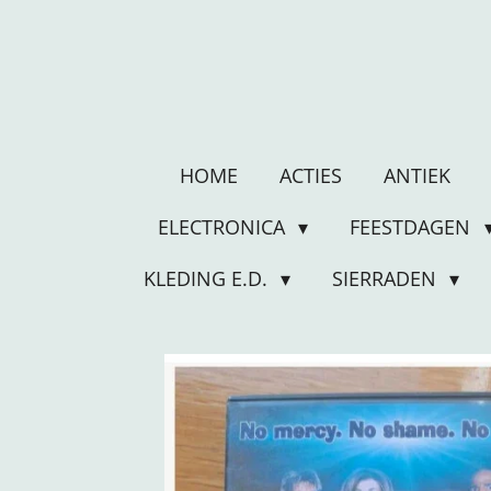
Ga
direct
naar
de
hoofdinhoud
HOME
ACTIES
ANTIEK
ELECTRONICA
FEESTDAGEN
KLEDING E.D.
SIERRADEN