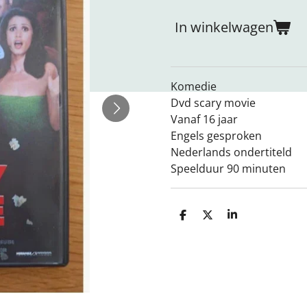
In winkelwagen
Komedie
Dvd scary movie
Vanaf 16 jaar
Engels gesproken
Nederlands ondertiteld
Speelduur 90 minuten
D
D
S
e
e
h
l
e
a
e
l
r
n
e