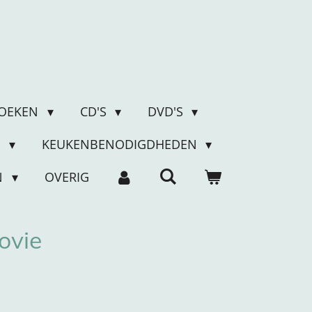
OEKEN
CD'S
DVD'S
N
KEUKENBENODIGDHEDEN
N
OVERIG
ovie