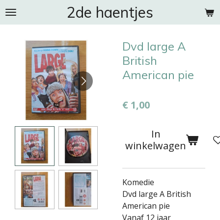
2de haentjes
Ga
direct
naar
Dvd large A
de
hoofdinhoud
British
American pie
€ 1,00
In
winkelwagen
Komedie
Dvd large A British
American pie
Vanaf 12 jaar