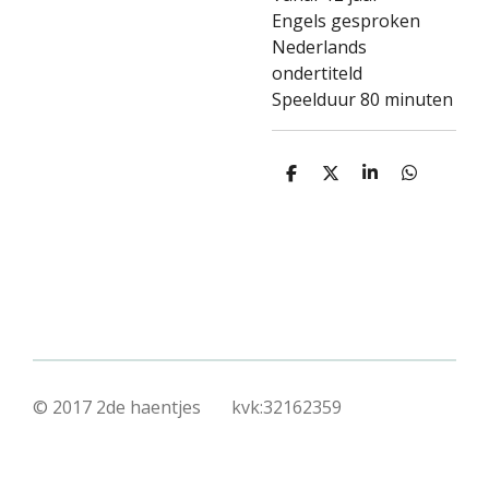
Engels gesproken
Nederlands
ondertiteld
Speelduur 80 minuten
D
D
S
D
e
e
h
e
l
e
a
l
e
l
r
e
n
e
n
© 2017 2de haentjes kvk:32162359