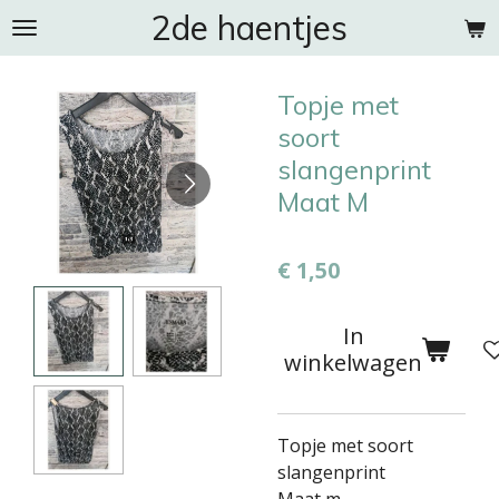
2de haentjes
Ga
direct
naar
Topje met
de
hoofdinhoud
soort
slangenprint
Maat M
€ 1,50
In
winkelwagen
Topje met soort
slangenprint