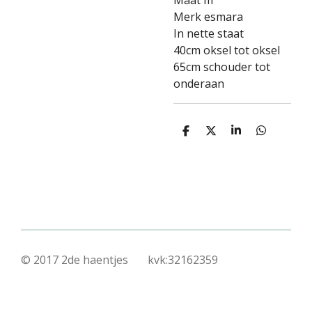
Maat m
Merk esmara
In nette staat
40cm oksel tot oksel
65cm schouder tot
onderaan
D
D
S
D
e
e
h
e
l
e
a
l
e
l
r
e
n
e
n
© 2017 2de haentjes kvk:32162359