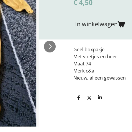
€ 4,50
In winkelwagen
Geel boxpakje
Met voetjes en beer
Maat 74
Merk c&a
Nieuw, alleen gewassen
D
D
S
e
e
h
l
e
a
e
l
r
n
e