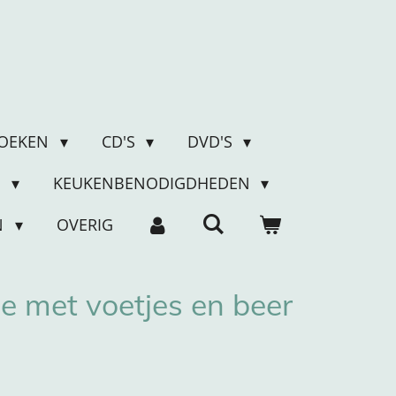
OEKEN
CD'S
DVD'S
N
KEUKENBENODIGDHEDEN
N
OVERIG
e met voetjes en beer