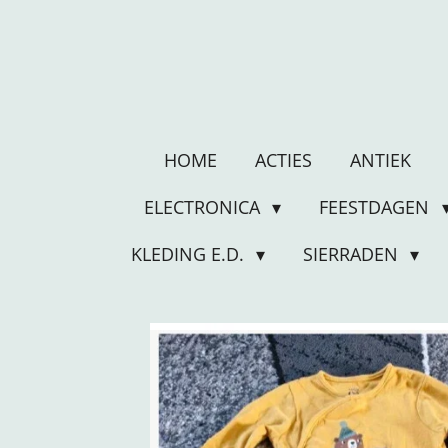
Ga
direct
naar
de
hoofdinhoud
HOME
ACTIES
ANTIEK
ELECTRONICA
FEESTDAGEN
KLEDING E.D.
SIERRADEN