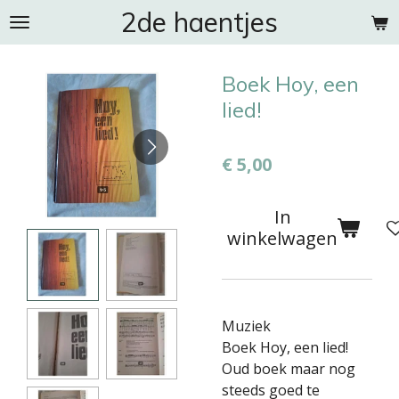
2de haentjes
Ga
direct
naar
Boek Hoy, een
de
hoofdinhoud
lied!
€ 5,00
In
winkelwagen
Muziek
Boek Hoy, een lied!
Oud boek maar nog
steeds goed te