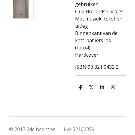
gebruiken
Oud Hollandse liedjes
Met muziek, tekst en
uitleg
Binnenkant van de
kaft laat iets los
(foto4)
Hardcover
ISBN 90 321 0432 2
D
D
S
D
e
e
h
e
l
e
a
l
e
l
r
e
n
e
n
© 2017 2de haentjes kvk:32162359