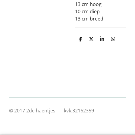
13 cm hoog
10 cm diep
13 cm breed
D
D
S
D
e
e
h
e
l
e
a
l
e
l
r
e
n
e
n
© 2017 2de haentjes kvk:32162359