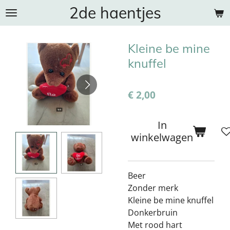
2de haentjes
Ga
direct
naar
Kleine be mine
de
hoofdinhoud
knuffel
€ 2,00
In
winkelwagen
Beer
Zonder merk
Kleine be mine knuffel
Donkerbruin
Met rood hart