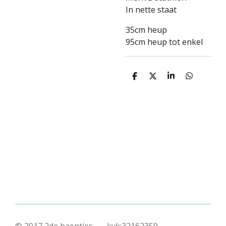
In nette staat
35cm heup
95cm heup tot enkel
D
D
S
D
e
e
h
e
l
e
a
l
e
l
r
e
n
e
n