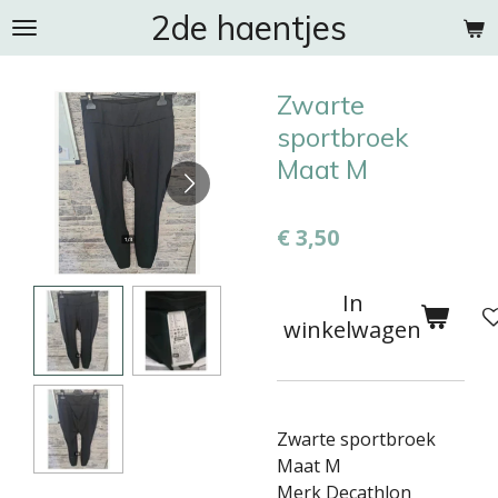
2de haentjes
Ga
direct
naar
Zwarte
de
hoofdinhoud
sportbroek
Maat M
€ 3,50
In
winkelwagen
Zwarte sportbroek
Maat M
Merk Decathlon