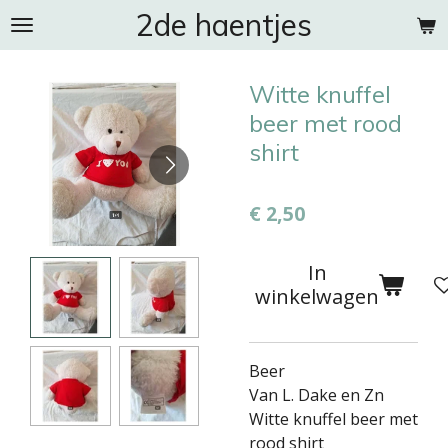
2de haentjes
Ga
direct
naar
Witte knuffel
de
hoofdinhoud
beer met rood
shirt
€ 2,50
In
winkelwagen
Beer
Van L. Dake en Zn
Witte knuffel beer met
rood shirt