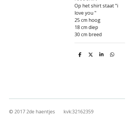
Op het shirt staat "i
love you "
25 cm hoog
18 cm diep
30 cm breed
D
D
S
D
e
e
h
e
l
e
a
l
e
l
r
e
n
e
n
© 2017 2de haentjes kvk:32162359