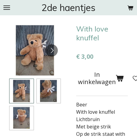
2de haentjes
Ga
direct
naar
With love
de
hoofdinhoud
knuffel
€ 3,00
In
winkelwagen
Beer
With love knuffel
Lichtbruin
Met beige strik
Op de strik staat with