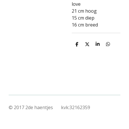
love
21 cm hoog
15 cm diep
16 cm breed
D
D
S
D
e
e
h
e
l
e
a
l
e
l
r
e
n
e
n
© 2017 2de haentjes kvk:32162359