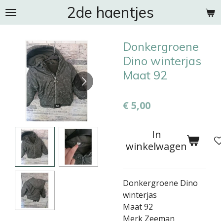
2de haentjes
Ga
direct
naar
Donkergroene
de
hoofdinhoud
Dino winterjas
Maat 92
€ 5,00
In
winkelwagen
Donkergroene Dino
winterjas
Maat 92
Merk Zeeman