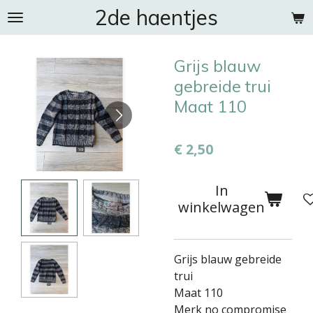
2de haentjes
Ga
direct
naar
Grijs blauw
de
hoofdinhoud
gebreide trui
Maat 110
€ 2,50
In
winkelwagen
Grijs blauw gebreide
trui
Maat 110
Merk no compromise