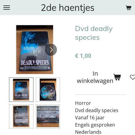
2de haentjes
Ga
direct
naar
Dvd deadly
de
hoofdinhoud
species
€ 1,00
In
winkelwagen
Horror
Dvd deadly species
Vanaf 16 jaar
Engels gesproken
Nederlands