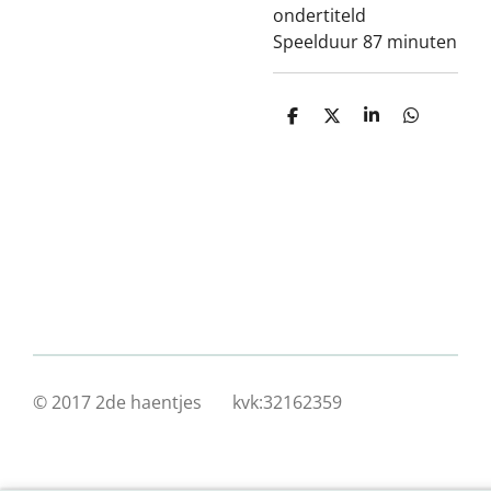
ondertiteld
Speelduur 87 minuten
D
D
S
D
e
e
h
e
l
e
a
l
e
l
r
e
n
e
n
© 2017 2de haentjes kvk:32162359