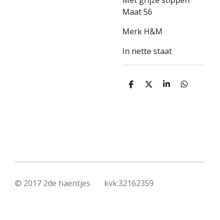
Met grijze stippen
Maat 56
Merk H&M
In nette staat
D
D
S
D
e
e
h
e
l
e
a
l
e
l
r
e
n
e
n
© 2017 2de haentjes kvk:32162359