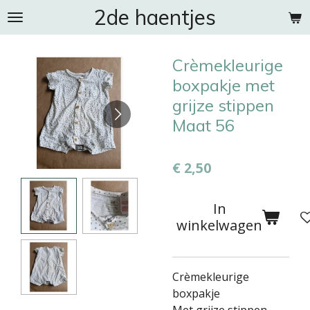
2de haentjes
Ga
direct
naar
Crèmekleurige
de
hoofdinhoud
boxpakje met
grijze stippen
Maat 56
€ 2,50
In
winkelwagen
Crèmekleurige
boxpakje