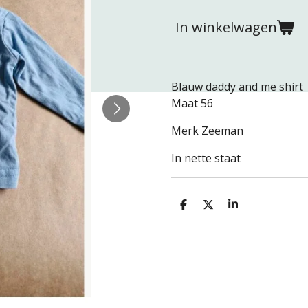
In winkelwagen
Blauw daddy and me shirt
Maat 56
Merk Zeeman
In nette staat
D
D
S
e
e
h
l
e
a
e
l
r
n
e