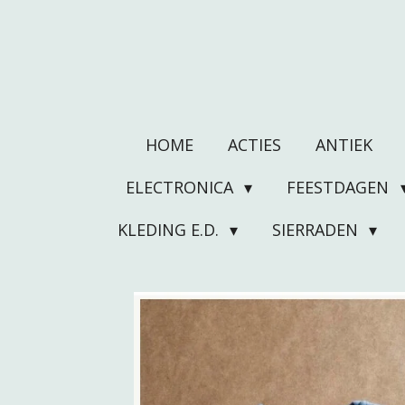
Ga
direct
naar
de
hoofdinhoud
HOME
ACTIES
ANTIEK
ELECTRONICA
FEESTDAGEN
KLEDING E.D.
SIERRADEN