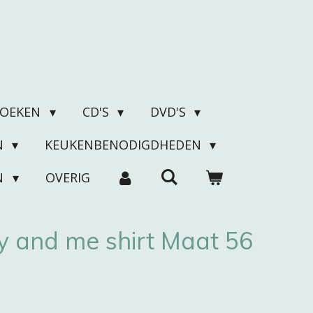
BOEKEN
CD'S
DVD'S
N
KEUKENBENODIGDHEDEN
N
OVERIG
 and me shirt Maat 56