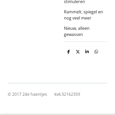
stimuleren
Rammelt, spiegel en
nog veel meer
Nieuw, alleen
gewassen
D
D
S
D
e
e
h
e
l
e
a
l
e
l
r
e
n
e
n
© 2017 2de haentjes kvk:32162359