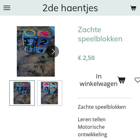
2de haentjes
Ga
direct
naar
Zachte
de
hoofdinhoud
speelblokken
€ 2,50
In
winkelwagen
Zachte speelblokken
Leren tellen
Motorische
ontwikkeling